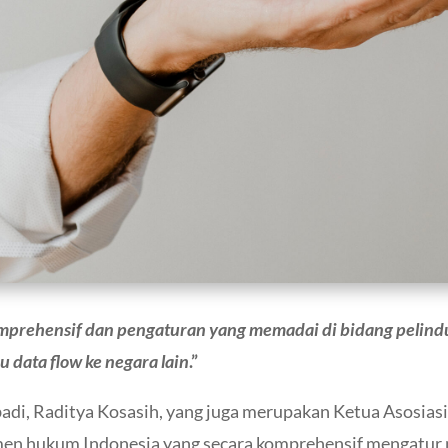
mprehensif dan pengaturan yang memadai di bidang pelindun
u data flow ke negara lain
.”
ibadi, Raditya Kosasih, yang juga merupakan Ketua Asosias
en hukum Indonesia yang secara komprehensif mengatur m