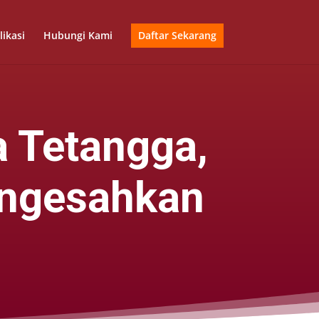
likasi
Hubungi Kami
Daftar Sekarang
a Tetangga,
engesahkan