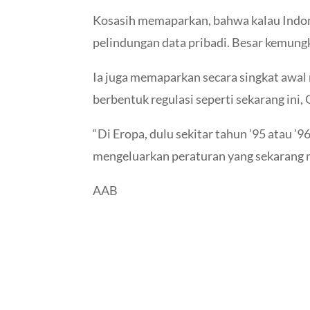
Kosasih memaparkan, bahwa kalau Indon
pelindungan data pribadi. Besar kemungk
Ia juga memaparkan secara singkat awal
berbentuk regulasi seperti sekarang in
“Di Eropa, dulu sekitar tahun ’95 atau ’
mengeluarkan peraturan yang sekarang
AAB
←
Sebelumnya: Mau Mencontoh GDPR Milik Uni Er
←
Sebelumnya: Mau Mencontoh GDPR Milik Uni Er