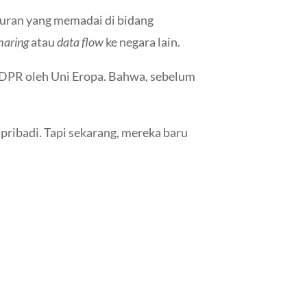
uran yang memadai di bidang
haring
atau
data flow
ke negara lain.
DPR oleh Uni Eropa. Bahwa, sebelum
pribadi. Tapi sekarang, mereka baru
Pelindungan Data Pribadi
tangan Pengiriman Data Pribadi Lintas Negara
→
Pelindungan Data Pribadi
tangan Pengiriman Data Pribadi Lintas Negara
→