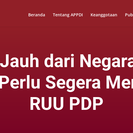
Beranda
Tentang APPDI
Keanggotaan
Pub
 Jauh dari Negar
 Perlu Segera M
RUU PDP