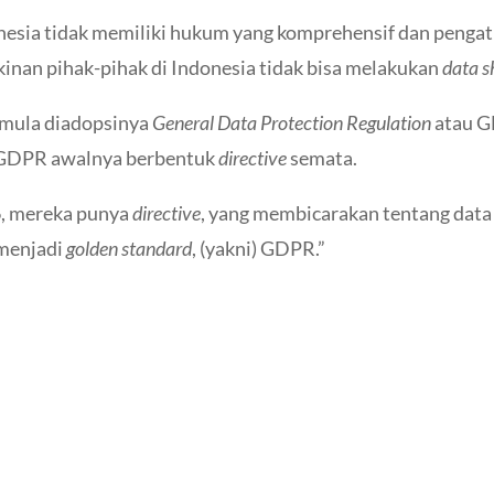
esia tidak memiliki hukum yang komprehensif dan pengat
inan pihak-pihak di Indonesia tidak bisa melakukan
data s
 mula diadopsinya
General Data Protection Regulation
atau G
i, GDPR awalnya berbentuk
directive
semata.
96, mereka punya
directive
, yang membicarakan tentang data 
 menjadi
golden standard
, (yakni) GDPR.”
opa? Indonesia Perlu Perhatikan Hal-Hal Ini dalam Membuat Aturan 
Selanjutnya: Tan
opa? Indonesia Perlu Perhatikan Hal-Hal Ini dalam Membuat Aturan 
Selanjutnya: Tan